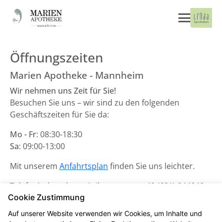
Öffnungszeiten
Marien Apotheke - Mannheim
Wir nehmen uns Zeit für Sie!
Besuchen Sie uns – wir sind zu den folgenden
Geschäftszeiten für Sie da:
Mo - Fr
: 08:30-18:30
Sa
: 09:00-13:00
Mit unserem
Anfahrtsplan
finden Sie uns leichter.
Telefonisch stehen wir Ihnen unter
+49 (621) 844848
Cookie Zustimmung
zur Verfügung.
Auf unserer Website verwenden wir Cookies, um Inhalte und
Unsere Notdienste finden Sie
hier
.